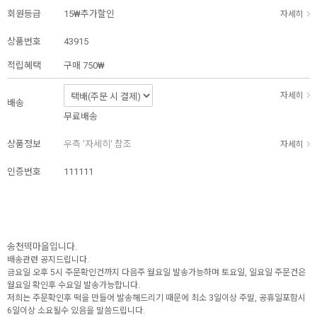
회원등급
15₩추가할인
자세히
상품번호
43915
적립혜택
구매
750₩
자세히
배송
무료배송
상품정보
우측 '자세히' 참조
자세히
인증번호
111111
송천떡마을입니다.
배송관련 공지드립니다.
금요일 오후 5시 주문확인건까지 다음주 월요일 발송가능하며 토요일, 일요일 주문건은
월요일 확인후 수요일 발송가능합니다.
저희는 주문확인후 떡을 만들어 발송해드리기 때문에 최소 3일이상 주말, 공휴일포함시
6일이상 소요될수 있음을 말씀드립니다.