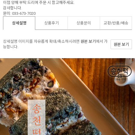
이점 양해 부탁 드리며 주문 시 참고해주세요.
감사합니다.
문의: 033-673-7020
상세설명
상품후기
상품문의
교환/반품/
배송
상세설명 이미지를 자유롭게 확대/축소하시려면
원본 보기
에서 가
원본 보기
능합니다.