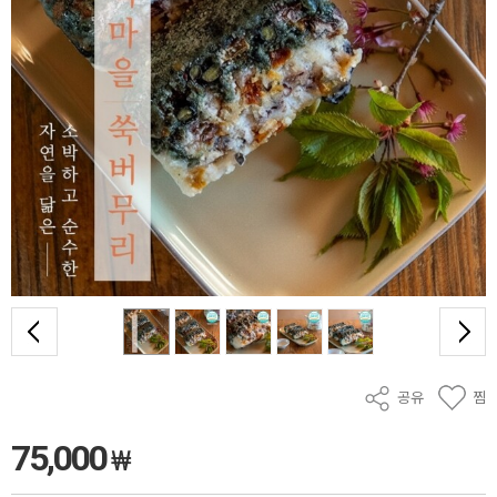
공유
찜
75,000
₩