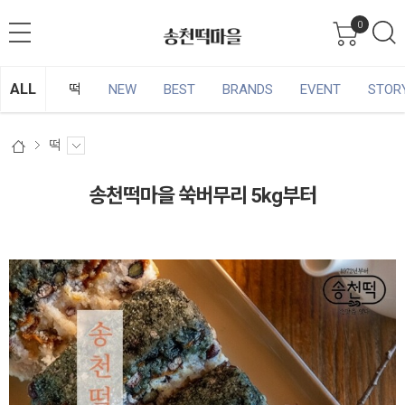
0
ALL
떡
NEW
BEST
BRANDS
EVENT
STOR
떡
송천떡마을 쑥버무리 5kg부터