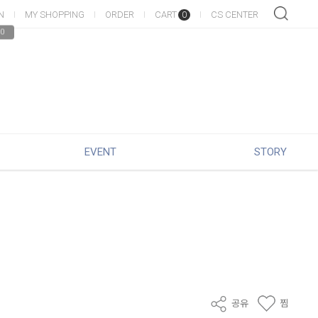
N
MY SHOPPING
ORDER
CART
CS CENTER
0
0
EVENT
STORY
공유
찜