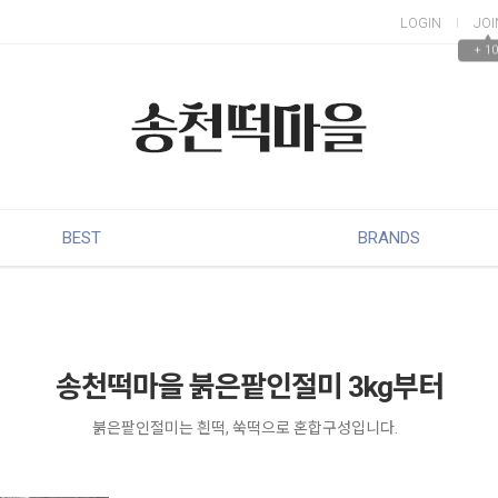
LOGIN
JOI
▲
+ 10
BEST
BRANDS
송천떡마을 붉은팥인절미 3kg부터
붉은팥인절미는 흰떡, 쑥떡으로 혼합구성입니다.