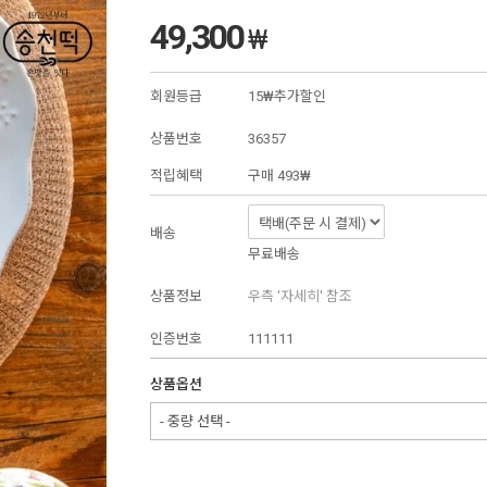
49,300
₩
회원등급
15₩추가할인
상품번호
36357
적립혜택
구매
493₩
배송
무료배송
상품정보
우측 '자세히' 참조
인증번호
111111
상품옵션
- 중량 선택 -